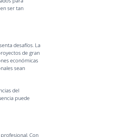
rados para
en ser tan
enta desafíos. La
proyectos de gran
iones económicas
onales sean
ncias del
cuencia puede
 profesional. Con