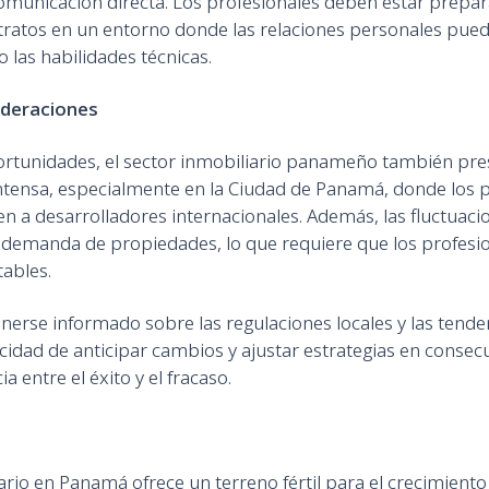
 comunicación directa. Los profesionales deben estar prepa
 tratos en un entorno donde las relaciones personales pued
las habilidades técnicas.
ideraciones
ortunidades, el sector inmobiliario panameño también pres
ntensa, especialmente en la Ciudad de Panamá, donde los 
n a desarrolladores internacionales. Además, las fluctuac
 demanda de propiedades, lo que requiere que los profesi
tables.
nerse informado sobre las regulaciones locales y las tende
idad de anticipar cambios y ajustar estrategias en conse
a entre el éxito y el fracaso.
ario en Panamá ofrece un terreno fértil para el crecimiento