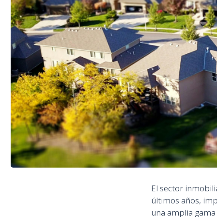
El sector inmobil
últimos años, imp
una amplia gama 