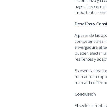
la confianza y la
negociar y cerrar
importantes como 
Desafíos y Cons
A pesar de las op
competencia es i
envergadura atrae
pueden afectar la
resilientes y adap
Es esencial mante
mercado. La capac
marcar la diferenci
Conclusión
El sector inmobili